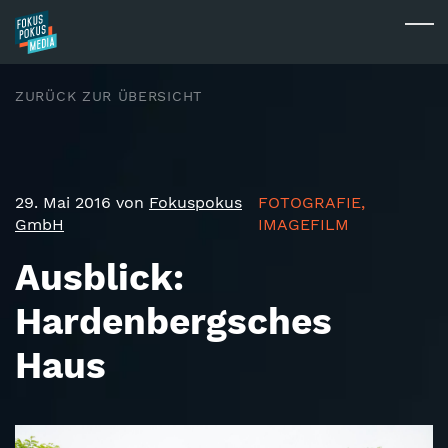
Skip to main content
Togg
ZURÜCK ZUR ÜBERSICHT
29. Mai 2016 von
Fokuspokus
FOTOGRAFIE,
GmbH
IMAGEFILM
Ausblick:
Hardenbergsches
Haus