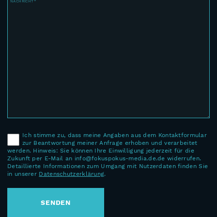
NACHRICHT*
Ich stimme zu, dass meine Angaben aus dem Kontaktformular
zur Beantwortung meiner Anfrage erhoben und verarbeitet
werden. Hinweis: Sie können Ihre Einwilligung jederzeit für die
Zukunft per E-Mail an info@fokuspokus-media.de.de widerrufen.
Detaillierte Informationen zum Umgang mit Nutzerdaten finden Sie
in unserer
Datenschutzerklärung
.