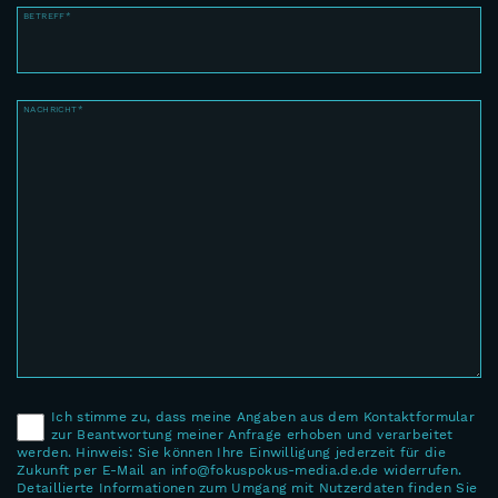
BETREFF*
NACHRICHT*
Ich stimme zu, dass meine Angaben aus dem Kontaktformular
zur Beantwortung meiner Anfrage erhoben und verarbeitet
werden. Hinweis: Sie können Ihre Einwilligung jederzeit für die
Zukunft per E-Mail an info@fokuspokus-media.de.de widerrufen.
Detaillierte Informationen zum Umgang mit Nutzerdaten finden Sie