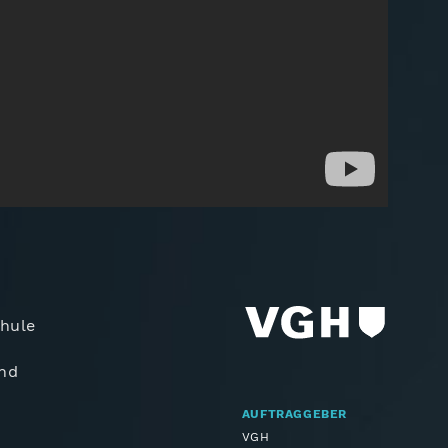
hule
und
AUFTRAGGEBER
VGH