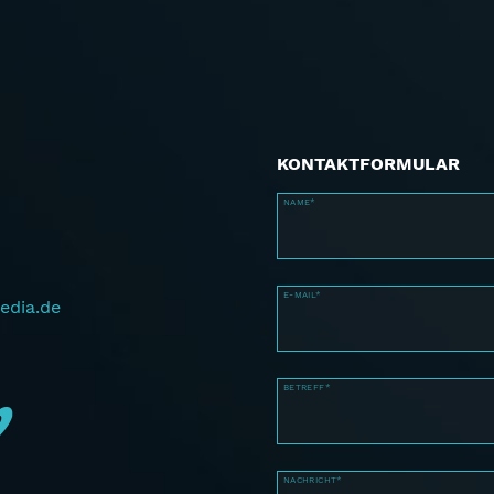
KONTAKTFORMULAR
NAME*
E-MAIL*
edia.de
BETREFF*
NACHRICHT*