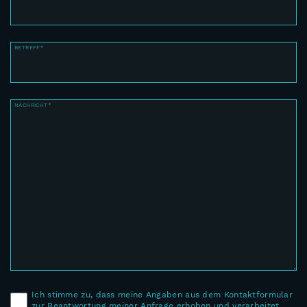
BETREFF*
NACHRICHT*
Ich stimme zu, dass meine Angaben aus dem Kontaktformular
zur Beantwortung meiner Anfrage erhoben und verarbeitet