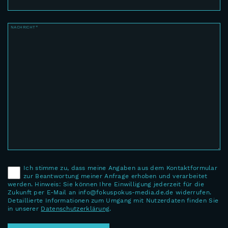
NACHRICHT*
Ich stimme zu, dass meine Angaben aus dem Kontaktformular
zur Beantwortung meiner Anfrage erhoben und verarbeitet
werden. Hinweis: Sie können Ihre Einwilligung jederzeit für die
Zukunft per E-Mail an info@fokuspokus-media.de.de widerrufen.
Detaillierte Informationen zum Umgang mit Nutzerdaten finden Sie
in unserer
Datenschutzerklärung
.