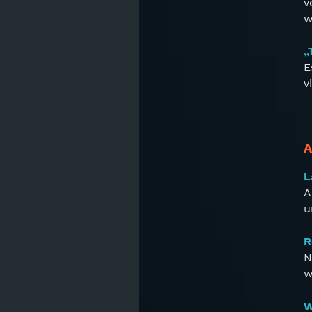
v
w
„
E
v
A
L
A
u
R
N
w
W