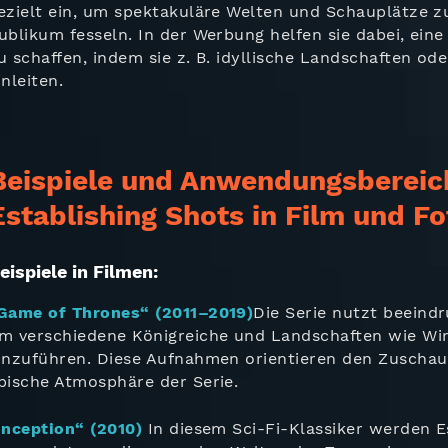
ezielt ein, um spektakuläre Welten und Schauplätze zu
ublikum fesseln. In der Werbung helfen sie dabei, ein
u schaffen, indem sie z. B. idyllische Landschaften o
inleiten.
Beispiele und Anwendungsbereic
Establishing Shots in Film und Fo
eispiele in Filmen:
Game of Thrones“ (2011–2019)
Die Serie nutzt beeind
m verschiedene Königreiche und Landschaften wie Wi
inzuführen. Diese Aufnahmen orientieren den Zuschau
pische Atmosphäre der Serie.
Inception“ (2010)
In diesem Sci-Fi-Klassiker werden E