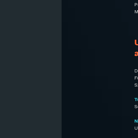
P
M
D
F
S
T
S
N
U