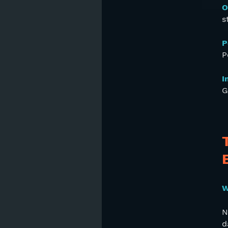
O
s
P
P
I
G
W
N
d