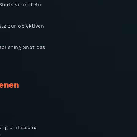
 Shots vermitteln
atz zur objektiven
ablishing Shot das
genen
bung umfassend
n