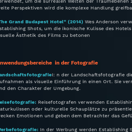
erwendet, um die surrealen Welten der Traumebenen z
eite Perspektiven wird die komplexe Handlung greifba
The Grand Budapest Hotel“ (2014)
Wes Anderson verw
stablishing Shots, um die ikonische Kulisse des Hotel
isuelle Ästhetik des Films zu betonen
nwendungsbereiche in der Fotografie
andschaftsfotografie
I: n der Landschaftsfotografie di
ufnahmen als visuelle Einführung in einen Ort. Sie ve
nd den Charakter der Umgebung.
eisefotografie:
Reisefotografen verwenden Establishin
aturkulissen oder kulturelle Schauplätze zu präsentie
ecken Emotionen und geben dem Betrachter das Gefühl
erbefotografie:
In der Werbung werden Establishing S