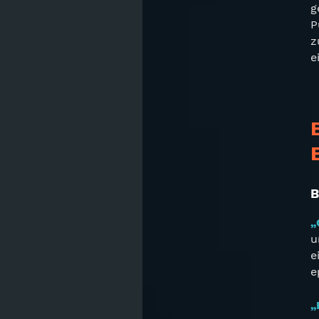
g
P
z
e
B
„
u
e
e
„