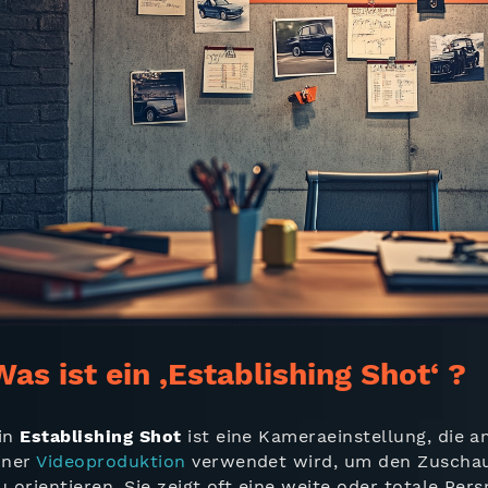
Was ist ein ‚Establishing Shot‘ ?
in
Establishing Shot
ist eine Kameraeinstellung, die 
iner
Videoproduktion
verwendet wird, um den Zuschaue
u orientieren. Sie zeigt oft eine weite oder totale Pers