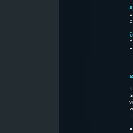
S
B
o
Ü
S
H
B
E
G
v
z
u
F