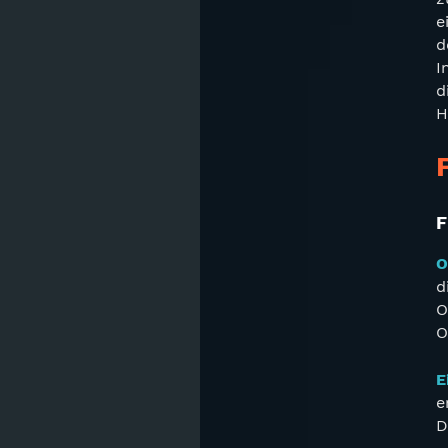
e
d
I
d
H
F
O
d
O
O
E
e
D