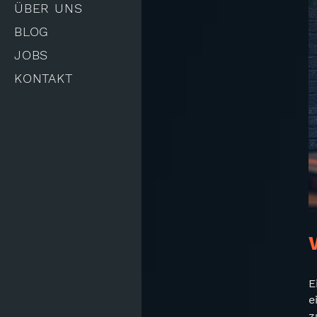
ÜBER UNS
BLOG
JOBS
KONTAKT
E
e
z