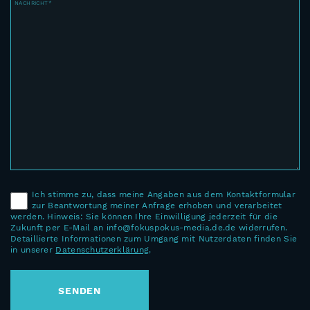
NACHRICHT*
Ich stimme zu, dass meine Angaben aus dem Kontaktformular
zur Beantwortung meiner Anfrage erhoben und verarbeitet
werden. Hinweis: Sie können Ihre Einwilligung jederzeit für die
Zukunft per E-Mail an info@fokuspokus-media.de.de widerrufen.
Detaillierte Informationen zum Umgang mit Nutzerdaten finden Sie
in unserer
Datenschutzerklärung
.