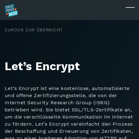
Skip to main content
Togg
ZURÜCK ZUR ÜBERSICHT
Let’s Encrypt
Let’s Encrypt ist eine kostenlose, automatisierte
und offene Zertifizierungsstelle, die von der
Internet Security Research Group (ISRG)
betrieben wird. Sie bietet SSL/TLS-Zertifikate an,
um die verschlüsselte Kommunikation im Internet
zu fördern. Let’s Encrypt vereinfacht den Prozess
der Beschaffung und Erneuerung von Zertifikaten,
was zu einer breiteren Adoption von HTTPS auf