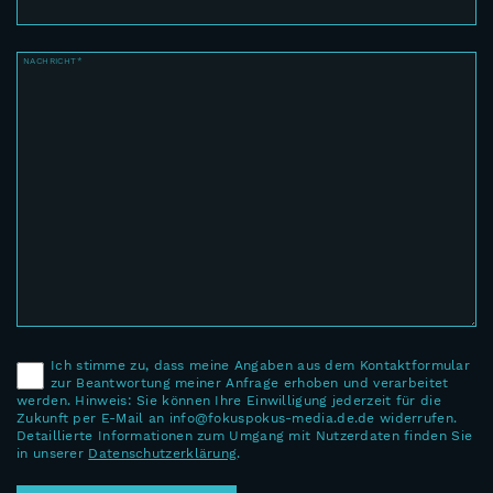
NACHRICHT*
Ich stimme zu, dass meine Angaben aus dem Kontaktformular
zur Beantwortung meiner Anfrage erhoben und verarbeitet
werden. Hinweis: Sie können Ihre Einwilligung jederzeit für die
Zukunft per E-Mail an info@fokuspokus-media.de.de widerrufen.
Detaillierte Informationen zum Umgang mit Nutzerdaten finden Sie
in unserer
Datenschutzerklärung
.