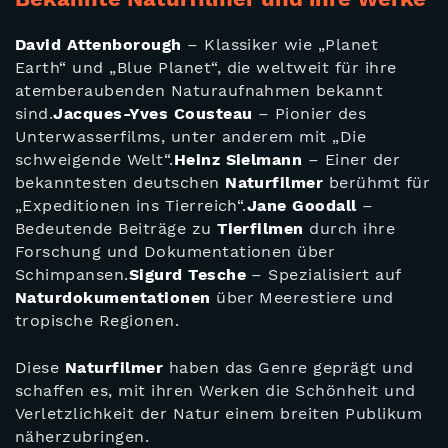
David Attenborough
– Klassiker wie
„Planet
Earth“
und
„Blue Planet“
, die weltweit für ihre
atemberaubenden Naturaufnahmen bekannt
sind.
Jacques-Yves Cousteau
– Pionier des
Unterwasserfilms, unter anderem mit
„Die
schweigende Welt“
.
Heinz Sielmann
– Einer der
bekanntesten deutschen
Naturfilmer
berühmt für
„Expeditionen ins Tierreich“
.
Jane Goodall
–
Bedeutende Beiträge zu
Tierfilmen
durch ihre
Forschung und Dokumentationen über
Schimpansen.
Sigurd Tesche
– Spezialisiert auf
Naturdokumentationen
über Meerestiere und
tropische Regionen.
Diese
Naturfilmer
haben das Genre geprägt und
schaffen es, mit ihren Werken die Schönheit und
Verletzlichkeit der Natur einem breiten Publikum
näherzubringen.