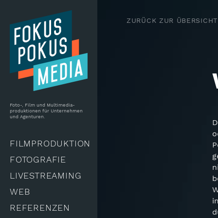
Skip to main content
ZURÜCK ZUR ÜBERSICHT
Foto-, Film und Multimedia-
produktionen für Unternehmen
und Agenturen.
D
o
FILMPRODUKTION
P
g
FOTOGRAFIE
n
LIVESTREAMING
b
W
WEB
i
REFERENZEN
d