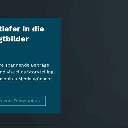
iefer in die
tbilder
re spannende Beiträge
d visuelles Storytelling
kuspokus Media wünscht
on von Fokuspokus