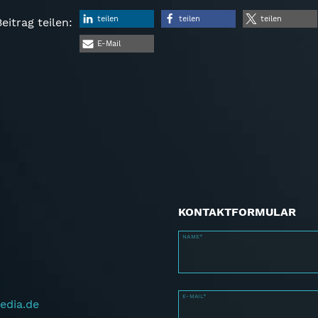
teilen
teilen
teilen
eitrag teilen:
E-Mail
KONTAKTFORMULAR
NAME*
E-MAIL*
edia.de