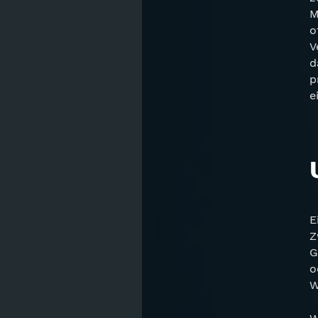
M
o
V
d
p
e
E
Z
G
o
W