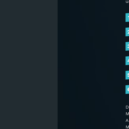
u
D
M
A
M