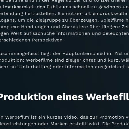
erbefilme sind in der Regel kürzer und konzentrieren s
ufmerksamkeit des Publikums schnell zu gewinnen un
erbindung herzustellen. Sie nutzen oft eindrucksvolle
logans, um die Zielgruppe zu überzeugen. Spielfilme 
omplexe Handlungen und Charaktere über längere Ze
egen Wert auf sachliche Informationen und beleucht
erschiedenen Perspektiven.
usammengefasst liegt der Hauptunterschied im Ziel u
roduktion: Werbefilme sind zielgerichtet und kurz, w
ehr auf Unterhaltung oder Information ausgerichtet s
Produktion eines Werbefi
in Werbefilm ist ein kurzes Video, das zur Promotion 
ienstleistungen oder Marken erstellt wird. Die Produk