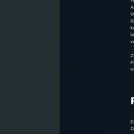
W
A
V
S
k
l
v
Z
P
m
E
D