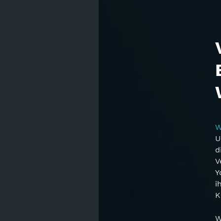
W
U
d
V
Y
i
K
W