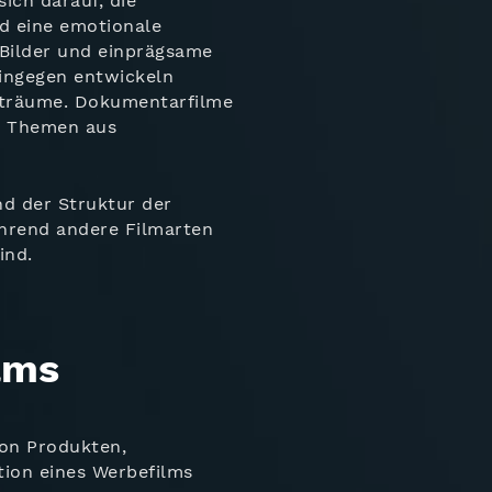
ich darauf, die
d eine emotionale
 Bilder und einprägsame
hingegen entwickeln
iträume. Dokumentarfilme
en Themen aus
nd der Struktur der
ährend andere Filmarten
ind.
lms
von Produkten,
tion eines Werbefilms