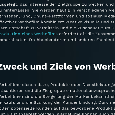
usgelegt, das Interesse der Zielgruppe zu wecken und 
u hinterlassen. Sie werden häufig in verschiedenen M
ernsehen, Kino, Online-Plattformen und sozialen Medie
ffektiver Werbefilm kombiniert kreative visuelle und a
lare Botschaft zu vermitteln und die Zuschauer zum H
roduktion eines Werbefilms
erfordert oft die Zusamme
ameraleuten, Drehbuchautoren und anderen Fachleute
Zweck und Ziele von Wer
erbefilme dienen dazu, Produkte oder Dienstleistunge
räsentieren und die Zielgruppe emotional anzuspreche
erbefilmen sind die Steigerung der Markenbekanntheit
erkaufs und die Stärkung der Kundenbindung. Durch e
ollen potenzielle Kunden auf das beworbene Produk
um Kauf angeregt werden. Werbefilme können auch da