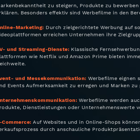
arkenbekanntheit zu steigern, Produkte zu bewerben 
rklären. Besonders effektiv sind Werbefilme in den Ber
nline-Marketing:
Durch zielgerichtete Werbung auf s
ideoplattformen erreichen Unternehmen ihre Zielgrup
V- und Streaming-Dienste:
Klassische Fernsehwerbun
lattformen wie Netflix und Amazon Prime bieten imm
eichweite.
vent- und Messekommunikation:
Werbefilme eignen s
nd Events Aufmerksamkeit zu erregen und Marken zu 
nternehmenskommunikation:
Werbefilme werden auch
rodukte, Dienstleistungen oder Unternehmenswerte vo
-Commerce:
Auf Websites und in Online-Shops könne
erkaufsprozess durch anschauliche Produktpräsentati