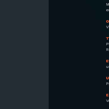
M
e
O
V
T
P
R
E
u
U
P
E
V