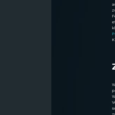
a
z
F
e
k
P
K
W
p
W
V
s
z