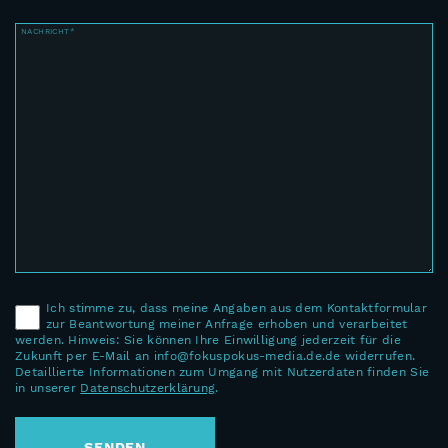
NACHRICHT*
Ich stimme zu, dass meine Angaben aus dem Kontaktformular
zur Beantwortung meiner Anfrage erhoben und verarbeitet
werden. Hinweis: Sie können Ihre Einwilligung jederzeit für die
Zukunft per E-Mail an info@fokuspokus-media.de.de widerrufen.
Detaillierte Informationen zum Umgang mit Nutzerdaten finden Sie
in unserer
Datenschutzerklärung
.